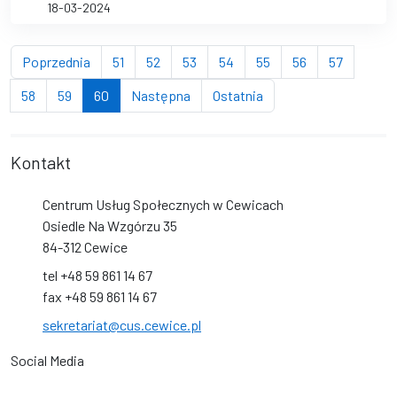
18-03-2024
strona
strona
strona
strona
strona
strona
strona
strona
Poprzednia
51
52
53
54
55
56
57
strona
strona
(bieżąca strona)
strona
strona
58
59
60
Następna
Ostatnia
Kontakt
Centrum Usług Społecznych w Cewicach
Osiedle Na Wzgórzu 35
84-312 Cewice
tel +48 59 861 14 67
fax +48 59 861 14 67
sekretariat@cus.cewice.pl
Social Media