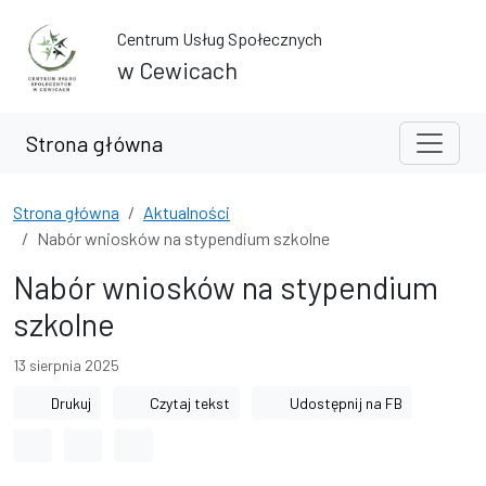
Przejdź do treści
Przejdź do wyszukiwarki
Centrum Usług Społecznych
w Cewicach
Strona główna
Strona główna
Aktualności
Nabór wniosków na stypendium szkolne
Nabór wniosków na stypendium
szkolne
13 sierpnia 2025
Drukuj
Czytaj tekst
Udostępnij na FB
Odstęp między wyrazami
Odstęp między literami
Odstęp między wierszami