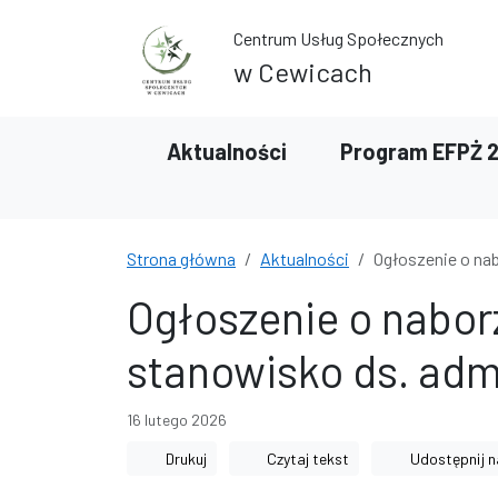
Przejdź do treści
Przejdź do wyszukiwarki
Centrum Usług Społecznych
w Cewicach
Aktualności
Program EFPŻ 
Strona główna
Aktualności
Ogłoszenie o na
Ogłoszenie o nabor
stanowisko ds. adm
16 lutego 2026
Drukuj
Czytaj tekst
Udostępnij n