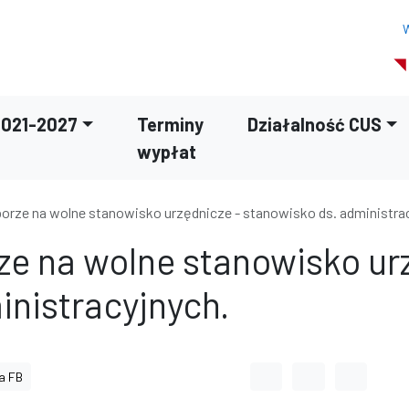
W
2021-2027
Terminy
Działalność CUS
wypłat
borze na wolne stanowisko urzędnicze - stanowisko ds. administra
ze na wolne stanowisko ur
inistracyjnych.
Odstęp między wyrazami
Odstęp między li
Odstęp m
a FB