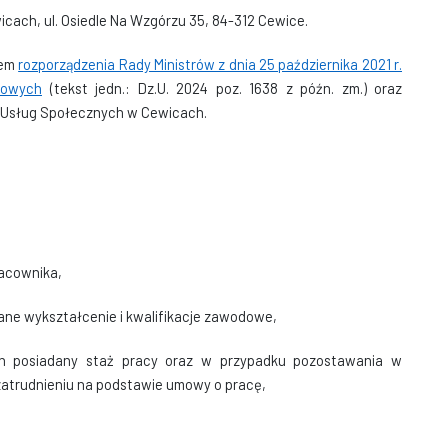
cach, ul. Osiedle Na Wzgórzu 35, 84-312 Cewice.
iem
rozporządzenia Rady Ministrów z dnia 25 października 2021 r.
dowych
(tekst jedn.: Dz.U. 2024 poz. 1638 z późn. zm.) oraz
Usług Społecznych w Cewicach.
racownika,
ne wykształcenie i kwalifikacje zawodowe,
ch posiadany staż pracy oraz w przypadku pozostawania w
zatrudnieniu na podstawie umowy o pracę,