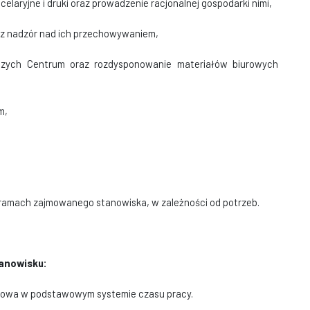
elaryjne i druki oraz prowadzenie racjonalnej gospodarki nimi,
raz nadzór nad ich przechowywaniem,
rczych Centrum oraz rozdysponowanie materiałów biurowych
m,
ramach zajmowanego stanowiska, w zależności od potrzeb.
tanowisku:
anowa w podstawowym systemie czasu pracy.